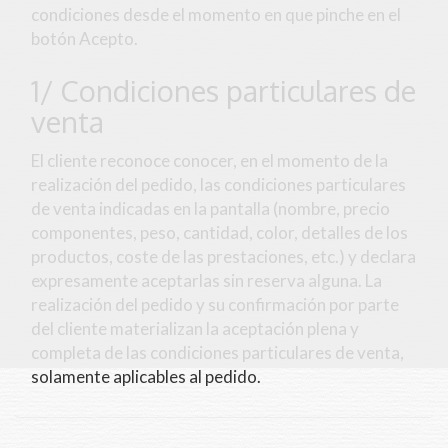
condiciones desde el momento en que pinche en el
botón Acepto.
1/ Condiciones particulares de
venta
El cliente reconoce conocer, en el momento de la
realización del pedido, las condiciones particulares
de venta indicadas en la pantalla (nombre, precio
componentes, peso, cantidad, color, detalles de los
productos, coste de las prestaciones, etc.) y declara
expresamente aceptarlas sin reserva alguna. La
realización del pedido y su confirmación por parte
del cliente materializan la aceptación plena y
completa de las condiciones particulares de venta,
solamente aplicables al pedido.