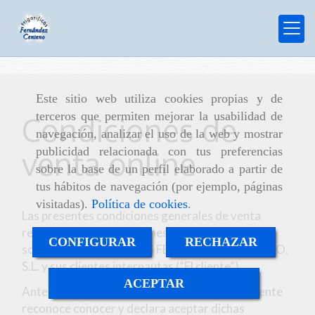
Este sitio web utiliza cookies propias y de
terceros que permiten mejorar la usabilidad de
Condiciones de
navegación, analizar el uso de la web y mostrar
venta online
publicidad relacionada con tus preferencias
sobre la base de un perfil elaborado a partir de
tus hábitos de navegación (por ejemplo, páginas
visitadas).
Política de cookies
.
Las presentes condiciones generales de venta
regulan todas las relaciones entre la
CONFIGURAR
RECHAZAR
sociedad
FRIGORIFICOS FERNANDEZ CENTENO,
S.L.
y sus clientes internautas (“El cliente”).
ACEPTAR
Antes de efectuar cualquier transacción, el cliente
reconoce conocer y declara aceptar dichas